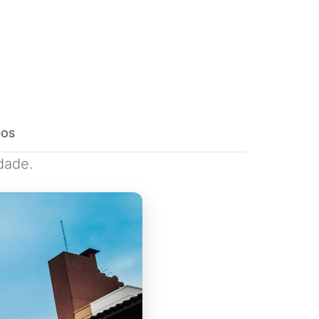
DOS
dade.