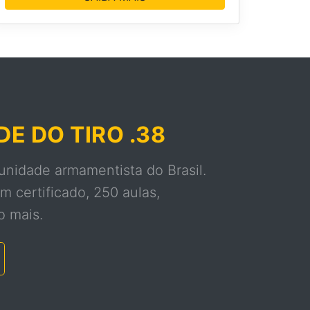
E DO TIRO .38
nidade armamentista do Brasil.
m certificado, 250 aulas,
o mais.