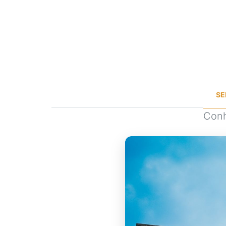
SE
Conh