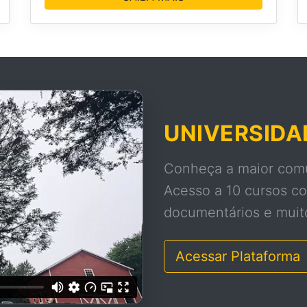
UNIVERSIDAD
Conheça a maior comu
Acesso a 10 cursos co
documentários e muit
Acessar Plataforma