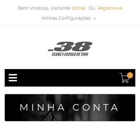
Bem Vindo(a), Visitante!
Entrar
Ou
Registre-se
Minhas Configurações
0
MINHA CONTA