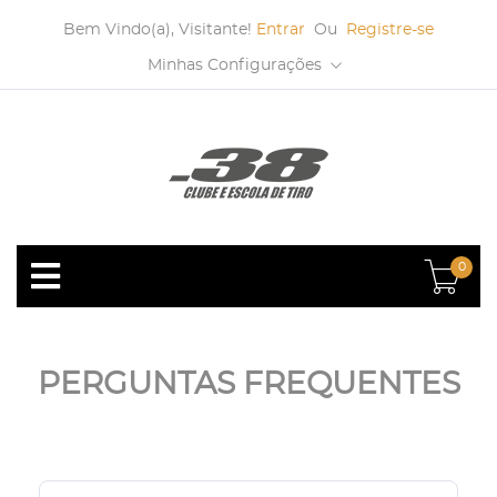
Bem Vindo(a), Visitante!
Entrar
Ou
Registre-se
Minhas Configurações
0
PERGUNTAS FREQUENTES