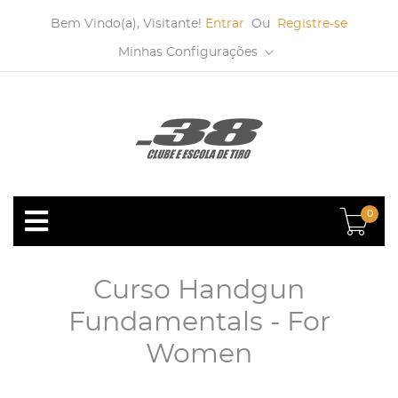
Bem Vindo(a), Visitante!
Entrar
Ou
Registre-se
Minhas Configurações
0
Curso Handgun
Fundamentals - For
Women