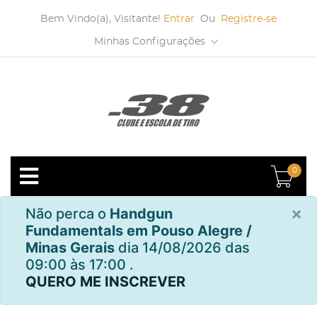
Bem Vindo(a), Visitante!
Entrar
Ou
Registre-se
Minhas Configurações
0
×
Não perca o
Handgun
Fundamentals em Pouso Alegre /
Minas Gerais
dia 14/08/2026 das
09:00 às 17:00 .
QUERO ME INSCREVER