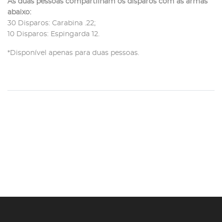
As duas pessoas compartilham os disparos com as armas
abaixo:
30 Disparos: Carabina .22;
10 Disparos: Espingarda 12.
*Disponível apenas para duas pessoas.