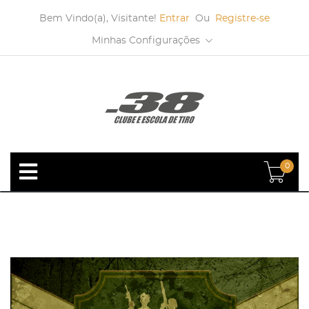
Bem Vindo(a), Visitante!
Entrar
Ou
Registre-se
Minhas Configurações
0