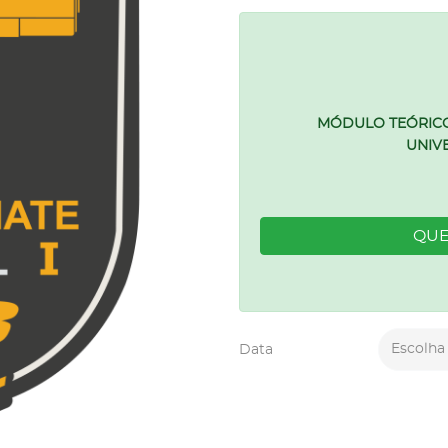
MÓDULO TEÓRICO
UNIV
QUE
Escolha
Data