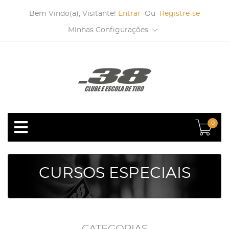
Bem Vindo(a), Visitante!
Entrar
Ou
Registre-se
Minhas Configurações
0
CURSOS ESPECIAIS