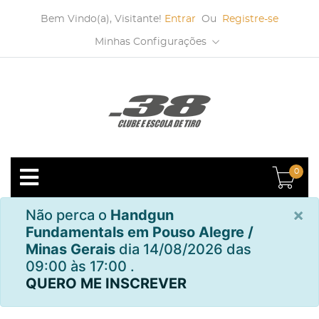
Bem Vindo(a), Visitante!
Entrar
Ou
Registre-se
Minhas Configurações
0
×
Não perca o
Handgun
Fundamentals em Pouso Alegre /
Minas Gerais
dia 14/08/2026 das
09:00 às 17:00 .
QUERO ME INSCREVER