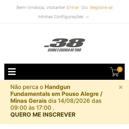
Bem Vindo(a), Visitante!
Entrar
Ou
Registre-se
Minhas Configurações
0
×
Não perca o
Handgun
Fundamentals em Pouso Alegre /
Minas Gerais
dia 14/08/2026 das
09:00 às 17:00 .
QUERO ME INSCREVER